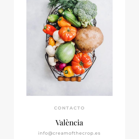
CONTACTO
València
info@creamofthecrop.es